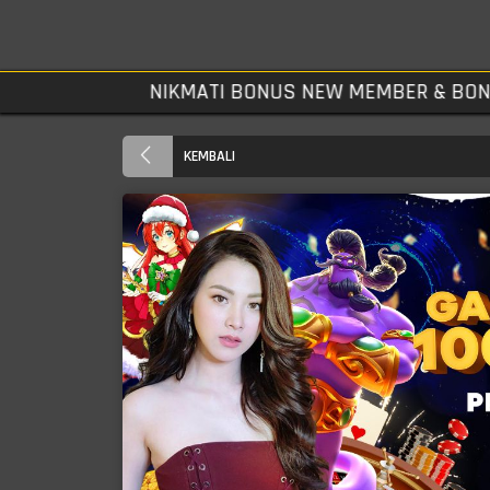
ATIBET !!!
NIKMATI BONUS NEW MEMBER & BONUS
KEMBALI