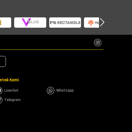
ntak Kami
Livechat
Whatsapp
Telegram