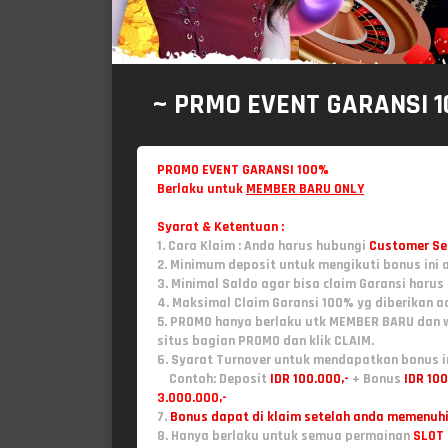
~ PRMO EVENT GARANSI 1
PROMO EVENT GARANSI 100%
Berlaku untuk
MEMBER BARU ONLY
Syarat & Ketentuan :
1. Cara Klaim : Anda harus hubungi
Customer Se
2. Minimum deposit untuk mengikuti bonus ini
3. Minimal Saldo agar bisa claim Garansi haru
4. Maksimal Claim Garansi 100% yg diberikan 
5. PROMO hanya berlaku utk MEMBER BARU dan
situs bagian PROMO dan klik CLAIM.
6. Syarat Turnover untuk mendapatkan bonus in
Contoh: Deposit
IDR 100.000,-
+ Bonus
IDR 100
3.000.000,-
7.
Bonus dapat di klaim setelah anda memenuhi 
8. Hanya berlaku untuk semua permainan
SLOT