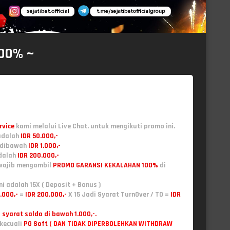
00% ~
rvice
kami melalui Live Chat, untuk mengikuti promo ini.
 adalah
IDR 50.000,-
s dibawah
IDR 1.000,-
adalah
IDR 200.000,-
 wajib mengambil
PROMO GARANSI KEKALAHAN 100%
di
i adalah 15X ( Deposit + Bonus )
.000,-
=
IDR 200.000,-
X 15 Jadi Syarat TurnOver / TO =
IDR
syarat saldo di bawah 1.000,-.
kecuali
PG Soft
( DAN TIDAK DIPERBOLEHKAN WITHDRAW