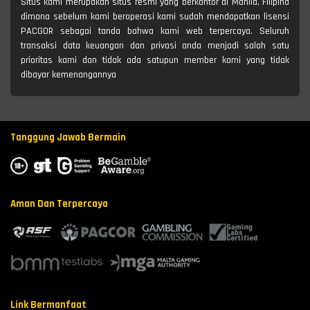
Situs kami merupakan situs resmi yang berkantor di Manila, Filipina
dimana sebelum kami beroperasi kami sudah mendapatkan lisensi
PACGOR sebagai tanda bahwa kami web terpercaya. Seluruh
transaksi data keuangan dan privasi anda menjadi salah satu
prioritas kami dan tidak ada satupun member kami yang tidak
dibayar kemenangannya
Tanggung Jawab Bermain
Aman Dan Terpercaya
Link Bermanfaat