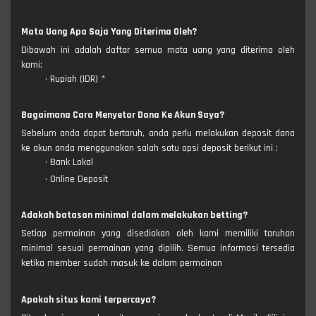
Mata Uang Apa Saja Yang Diterima Oleh?
Dibawah ini adalah daftar semua mata uang yang diterima oleh
kami:
Rupiah (IDR) *
Bagaimana Cara Menyetor Dana Ke Akun Saya?
Sebelum anda dapat bertaruh, anda perlu melakukan deposit dana
ke akun anda menggunakan salah satu opsi deposit berikut ini :
Bank Lokal
Online Deposit
Adakah batasan minimal dalam melakukan betting?
Setiap permainan yang disediakan oleh kami memiliki taruhan
minimal sesuai permainan yang dipilih. Semua informasi tersedia
ketika member sudah masuk ke dalam permainan
Apakah situs kami terpercaya?